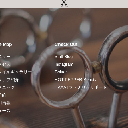
te Map
Check Out
ニュー
Staff Blog
クセス
Instagram
タイルギャラリー
Twitter
タッフ紹介
HOT PEPPER Beauty
クニック
HAAATファミリーサポート
予約
用情報
ュース