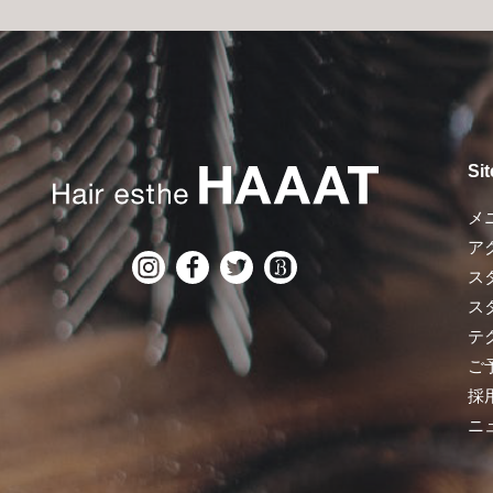
Si
メ
ア
ス
ス
テ
ご
採
ニ