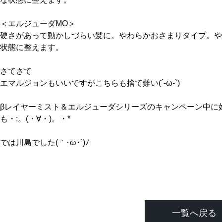
＜エルジューダMO＞
硬さがあって動かしづらい髪に。やわらかおさまりタイプ。や
状態に整えます。
さてさて
エマルジョンもいいですがこちらも捨て難い(´-ω-`)
βレイヤーミスト＆エルジューダシリーズのキャンペーン中に
も・:。(・∀・)。・*
では川島でした(｀･ω･´)ﾉ
一覧へ戻る