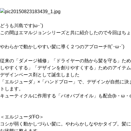
どうも川島です|ω･`)
この間はエマルジョンシリーズと共に紹介したので今回はちょっ
やわらかで動かしやすい髪に導く２つのアプローチ!!(`･ω･´)
従来の「ダメージ補修」「ドライヤーの熱から髪を守る」ため
しやすくする」「デザインを創りやすくする」ためのアイテム
デザインベース剤として誕生しました
「エルジューダ」×「ハンドブロー」で、デザインが自然に決
トします。
キューティクルに作用する「バオバブオイル」も配合(b・ω・d
＜エルジューダFO＞
コシが弱く動かしづらい髪に。やわらかしなやかタイプ。髪に
な状態に整えます。