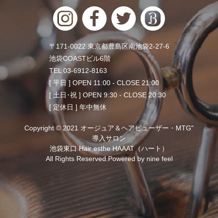
〒171-0022 東京都豊島区南池袋2-27-6
池袋COASTビル6階
TEL 03-6912-8163
[ 平日 ] OPEN 11:00 - CLOSE 21:00
[ 土日･祝 ] OPEN 9:30 - CLOSE 20:30
[ 定休日 ] 年中無休
Copyright © 2021 オージュア＆ヘアビューザー・MTG"
導入サロン
池袋東口 Hair esthe HAAAT（ハート）
All Rights Reserved.Powered by
nine feel