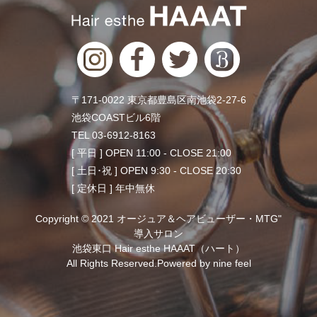
〒171-0022 東京都豊島区南池袋2-27-6
池袋COASTビル6階
TEL 03-6912-8163
[ 平日 ] OPEN 11:00 - CLOSE 21:00
[ 土日･祝 ] OPEN 9:30 - CLOSE 20:30
[ 定休日 ] 年中無休
Copyright © 2021 オージュア＆ヘアビューザー・MTG"
導入サロン
池袋東口 Hair esthe HAAAT（ハート）
All Rights Reserved.Powered by
nine feel