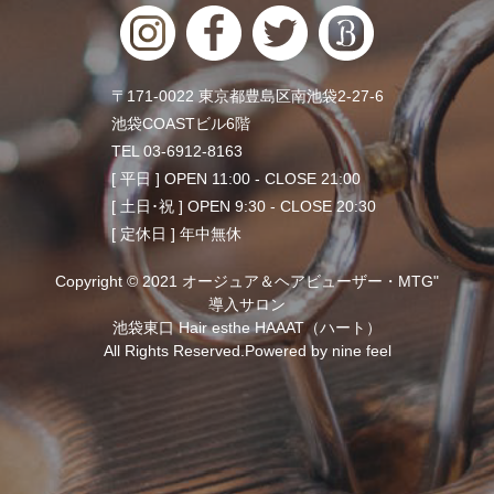
〒171-0022 東京都豊島区南池袋2-27-6
池袋COASTビル6階
TEL 03-6912-8163
[ 平日 ] OPEN 11:00 - CLOSE 21:00
[ 土日･祝 ] OPEN 9:30 - CLOSE 20:30
[ 定休日 ] 年中無休
Copyright © 2021 オージュア＆ヘアビューザー・MTG"
導入サロン
池袋東口 Hair esthe HAAAT（ハート）
All Rights Reserved.Powered by
nine feel