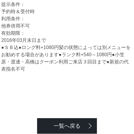
提示条件：
予約時＆受付時
利用条件：
他券併用不可
有効期限：
2016年03月末日まで
●ＳＢ込●ロング料+1080円髪の状態によっては別メニューを
お勧めする場合があります●ランク料+540～1080円●小笠
原・渡邊・高橋はクーポン利用ご来店３回目まで●新規の代
表指名不可
一覧へ戻る