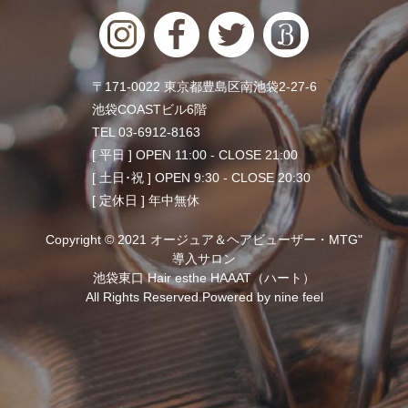
〒171-0022 東京都豊島区南池袋2-27-6
池袋COASTビル6階
TEL 03-6912-8163
[ 平日 ] OPEN 11:00 - CLOSE 21:00
[ 土日･祝 ] OPEN 9:30 - CLOSE 20:30
[ 定休日 ] 年中無休
Copyright © 2021 オージュア＆ヘアビューザー・MTG"
導入サロン
池袋東口 Hair esthe HAAAT（ハート）
All Rights Reserved.Powered by
nine feel