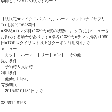
季節もオシャレの秋ですねー？
【秋限定★マイクロバブル付】パーマ+カット+ナノサプリ
Tr+毛髪間Tr6480円
●SB込●ロング料+1080円●髪の状態によっては別メニューを
お勧めする場合があります●指名+1080円●ランク指名+1080
円●TOPスタイリスト以上はクーポン利用3回まで
メニュー
：カット、パーマ、トリートメント、その他
提示条件
：予約時＆入店時
利用条件
：他券併用不可
有効期限
：2015年10月31日まで
03-6912-8163