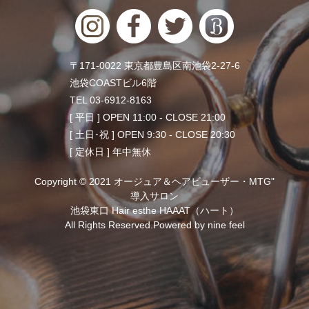
〒171-0022 東京都豊島区南池袋2-27-6
池袋COASTビル6階
TEL 03-6912-8163
[ 平日 ] OPEN 11:00 - CLOSE 21:00
[ 土日･祝 ] OPEN 9:30 - CLOSE 20:30
[ 定休日 ] 年中無休
Copyright © 2021 オージュア＆ヘアビューザー・MTG"
導入サロン
池袋東口 Hair esthe HAAAT（ハート）
All Rights Reserved.Powered by
nine feel