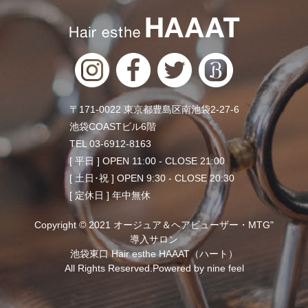
〒171-0022 東京都豊島区南池袋2-27-6
池袋COASTビル6階
TEL 03-6912-8163
[ 平日 ] OPEN 11:00 - CLOSE 21:00
[ 土日･祝 ] OPEN 9:30 - CLOSE 20:30
[ 定休日 ] 年中無休
Copyright © 2021 オージュア＆ヘアビューザー・MTG"
導入サロン
池袋東口 Hair esthe HAAAT（ハート）
All Rights Reserved.Powered by
nine feel