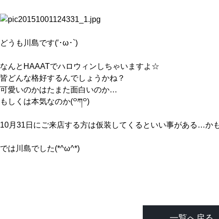
どうも川島です(′･ω･`)
なんとHAAATでハロウィンしちゃいますよ☆
皆どんな格好するんでしょうかね？
可愛いのかはたまた面白いのか…
もしくは本気なのか(꒪ཀ꒪)
10月31日にご来店する方は仮装してくるといい事がある…か
では川島でした(*^ω^*)
一覧へ戻る